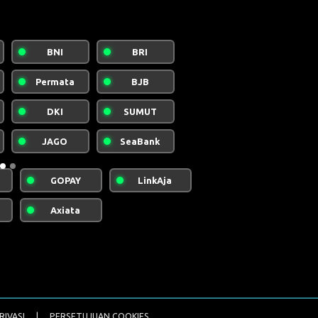
BNI
BRI
Permata
BJB
DKI
SUMUT
JAGO
SeaBank
GOPAY
LinkAja
Axiata