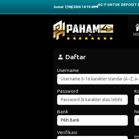
INFO PENTING !!! UNTUK DEPOSIT BAN
Jumat 7/08/2026 14:19:49
HO
Daftar
Username
Password
K
Bank
N
Verifikasi