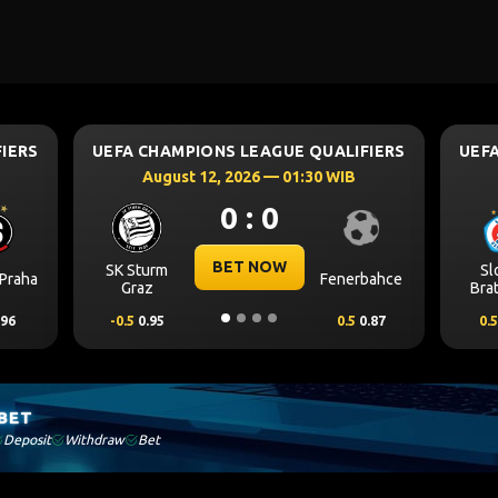
ALIFIERS
UEFA CHAMPIONS LEAGUE QUALIFIERS
E-
 WIB
August 11, 2026 — 22:59 WIB
0 : 0
BET NOW
Union Saint-
e-
Mjallby
Bodo Glimt
Gilloise
-0.5
0.99
0.75
0.82
-0.75
1.00
BET
Deposit
Withdraw
Bet