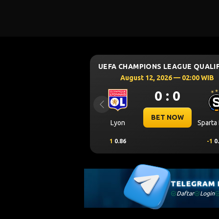
IONS LEAGUE QUALIFIERS
UEFA CHAMPIONS LEAGUE QU
 12, 2026 — 01:30 WIB
August 12, 2026 — 01:15
0 : 0
0 : 0
Previous
BET NOW
BET NOW
Slovan
Fenerbahce
Bratislava
0.5
0.87
0.5
0.83
TELEGRAM 
Daftar
Login