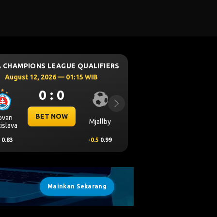
FOOTBALL F24 ELITE CLUB FRIENDLY
E-FOOTBALL F2
FRI
August 7, 2026 — 21:00 WIB
August 7, 2
0 : 0
0
Next
BET NOW
Paris Saint
e-Inter Milan
Germain
BE
e-Finland
0.00
0.45
0.00
-0.77
0.00
0.59
Mainkan Sekarang