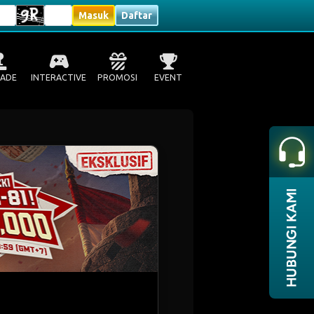
K. UNTUK PROSES CEPAT !!!
INFO PENTING !!! UNTUK DEPOSIT B
Masuk
Daftar
ADE
INTERACTIVE
PROMOSI
EVENT