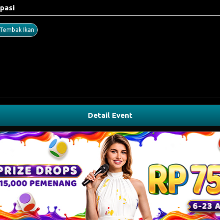
pasi
 Tembak Ikan
Detail Event