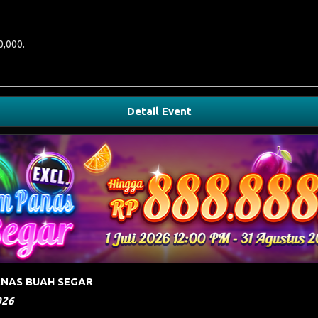
0,000.
Detail Event
ANAS BUAH SEGAR
026