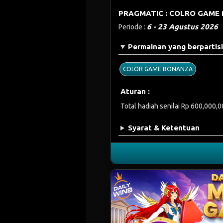
PRAGMATIC : COLRO GAME
6 - 23 Agustus 2026
Periode :
Permainan yang berpartisi
COLOR GAME BONANZA
Aturan :
Total hadiah senilai Rp 600,000,0
Syarat & Ketentuan