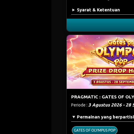
Syarat & Ketentuan
PRAGMATIC : GATES OF OL
3 Agustus 2026 - 28
Periode :
Permainan yang berpartisi
GATES OF OLYMPUS POP