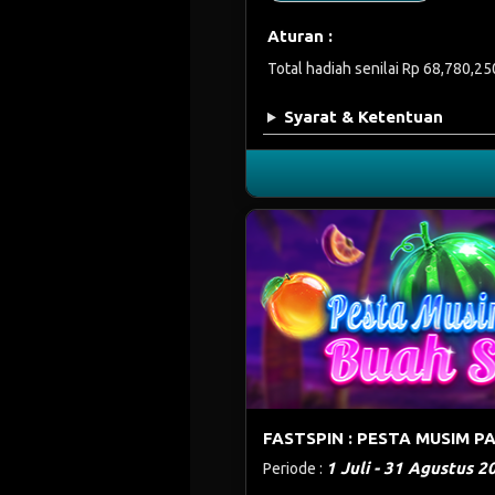
Aturan :
Total hadiah senilai Rp 68,780,25
Syarat & Ketentuan
FASTSPIN : PESTA MUSIM P
1 Juli - 31 Agustus 2
Periode :