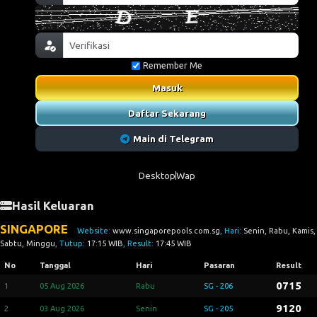
Remember Me
Masuk
Daftar Sekarang
Main di Telegram
Desktop
Wap
Hasil Keluaran
SINGAPORE
Website:
www.singaporepools.com.sg
, Hari:
Senin, Rabu, Kamis,
Sabtu, Minggu
, Tutup:
17:15 WIB
, Result:
17:45 WIB
No
Tanggal
Hari
Pasaran
Result
0715
1
05 Aug 2026
Rabu
SG - 206
9120
2
03 Aug 2026
Senin
SG - 205