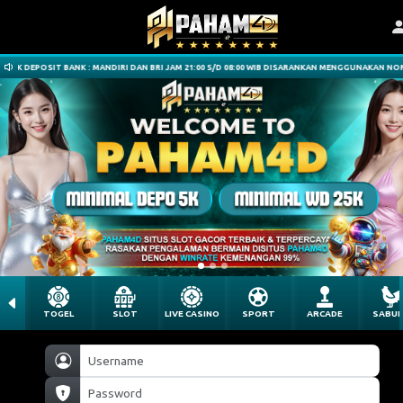
UK DEPOSIT BANK : MANDIRI DAN BRI JAM 21:00 S/D 08:00 WIB DISARANKAN MENGGUNAKAN NOMINA
TOGEL
SLOT
LIVE CASINO
SPORT
ARCADE
SABU