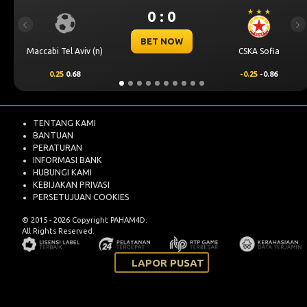
0 : 0
Previous
Ne
BET NOW
Maccabi Tel Aviv (n)
CSKA Sofia
0.25
0.68
-0.25
-0.86
TENTANG KAMI
BANTUAN
PERATURAN
INFORMASI BANK
HUBUNGI KAMI
KEBIJAKAN PRIVASI
PERSETUJUAN COOKIES
© 2015 - 2026 Copyright PAHAM4D.
All Rights Reserved.
LAPOR PUSAT