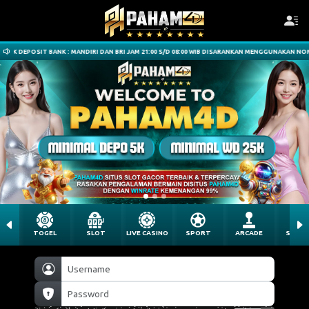
UK DEPOSIT BANK : MANDIRI DAN BRI JAM 21:00 S/D 08:00 WIB DISARANKAN MENGGUNAKAN NOMINA
TOGEL
SLOT
LIVE CASINO
SPORT
ARCADE
SABU