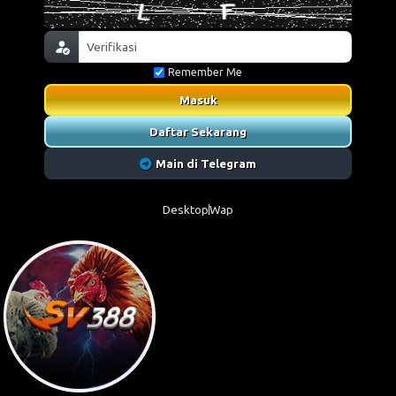
Remember Me
Masuk
Daftar Sekarang
Main di Telegram
Desktop
Wap