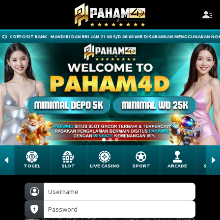
UK DEPOSIT BANK : MANDIRI DAN BRI JAM 21:00 S/D 08:00 WIB DISARANKAN MENGGUNAKAN NOMINA
TOGEL
SLOT
LIVE CASINO
SPORT
ARCADE
SABU