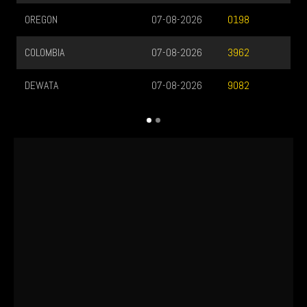
OREGON
07-08-2026
0198
COLOMBIA
07-08-2026
3962
DEWATA
07-08-2026
9082